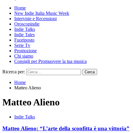
Home
New Indie Italia Music Week
Interviste e Recensioni
Oroscopindie
Indie Talks
Indie Tales
Fuoriposto
Serie Tv
Promozione
Chi siamo
Consigli per Promuovere la tua musica
Ricerca per:
Home
Matteo Alieno
Matteo Alieno
Indie Talks
Matteo Alieno: “L’arte della sconfitta è una vittoria”