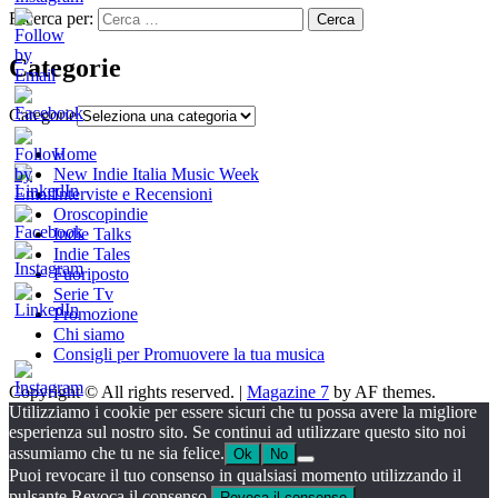
Ricerca per:
Categorie
Categorie
Home
New Indie Italia Music Week
Interviste e Recensioni
Oroscopindie
Indie Talks
Indie Tales
Fuoriposto
Serie Tv
Promozione
Chi siamo
Consigli per Promuovere la tua musica
Copyright © All rights reserved.
|
Magazine 7
by AF themes.
Utilizziamo i cookie per essere sicuri che tu possa avere la migliore
esperienza sul nostro sito. Se continui ad utilizzare questo sito noi
assumiamo che tu ne sia felice.
Ok
No
Puoi revocare il tuo consenso in qualsiasi momento utilizzando il
pulsante Revoca il consenso.
Revoca il consenso