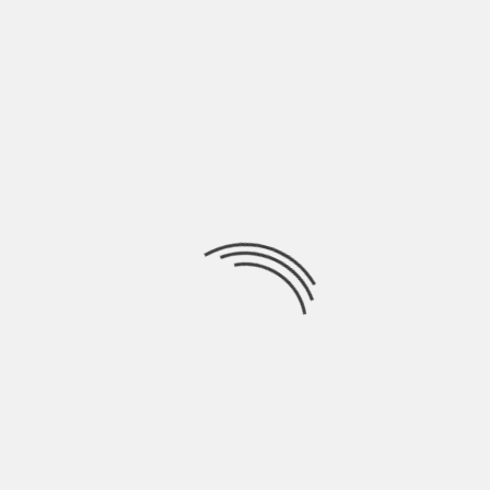
Da Grandi scopre la musica all’età di 12 anni trovando il suo
primo software di
Ricerca
per:
Socials
Articoli recenti