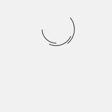
SPORT NEWS
BY
SALVATORE GIANNAVOLA
12 ANNI AGO
te.
1. BUNDESLIGA: il Dortmund viene sconfitto anche
dall’Augsburg, ultimo in classifica. Fonte: La gazzetta
dello
SPORT NEWS