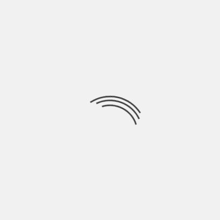
INDIE TALKS
NICO AREZZO: “LE CASE SONO FATTE DI
PERSONE” | INDIE TALKS
BY
NICOLÒ GRANONE
4 ANNI AGO
Condividere qualcosa non è un atto facile, ogni essere umano
è geloso di ciò che