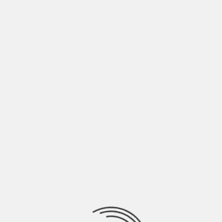
nostra personalità negli occhi o
MUSIC SIDE
PERCHÉ MAMMA HA PAURA DEI TOPI |
INTERVISTA INDIE ITALIA MAG
BY
BLOG
8 ANNI AGO
Di Nicolò Granone Perchè mamma ha paura dei topi è una rock
band italiana influenzata