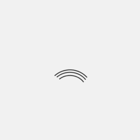
“Come fa la marea” è l’album d’esordio di Robson De Almeida
uscito per Lo Stato
Ricerca
per:
Socials
Articoli recenti