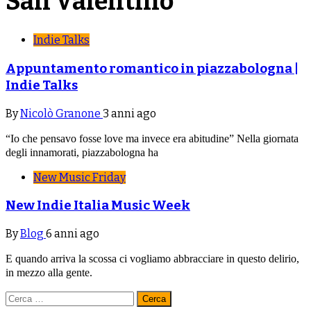
San Valentino
Indie Talks
Appuntamento romantico in piazzabologna |
Indie Talks
By
Nicolò Granone
3 anni ago
“Io che pensavo fosse love ma invece era abitudine” Nella giornata
degli innamorati, piazzabologna ha
New Music Friday
New Indie Italia Music Week
By
Blog
6 anni ago
E quando arriva la scossa ci vogliamo abbracciare in questo delirio,
in mezzo alla gente.
Ricerca
per: