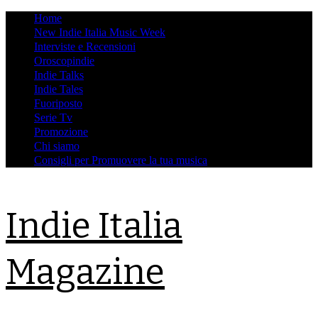
Skip
Home
to
New Indie Italia Music Week
content
Interviste e Recensioni
Oroscopindie
Indie Talks
Indie Tales
Fuoriposto
Serie Tv
Promozione
Chi siamo
Consigli per Promuovere la tua musica
Indie Italia
Magazine