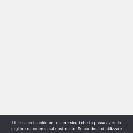
Ricerca
per:
Categorie
Categorie
Utilizziamo i cookie per essere sicuri che tu possa avere la
Home
New
Interviste
Oroscopindie
Indie
Indie
Fuoriposto
Serie
Promozione
Chi
Con
migliore esperienza sul nostro sito. Se continui ad utilizzare