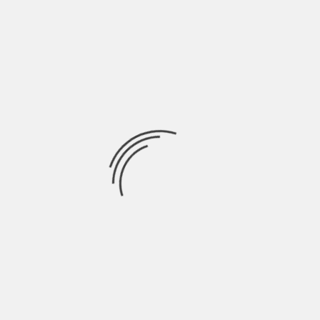
RXNN è un collettivo artistico estroverso al punto di
coinvolgere musica, visual e sintetizzatori con
Ricerca
per:
Socials
Articoli recenti
SCAR: “Sono vivo anch’io per la prima volta” | Indie
Talks