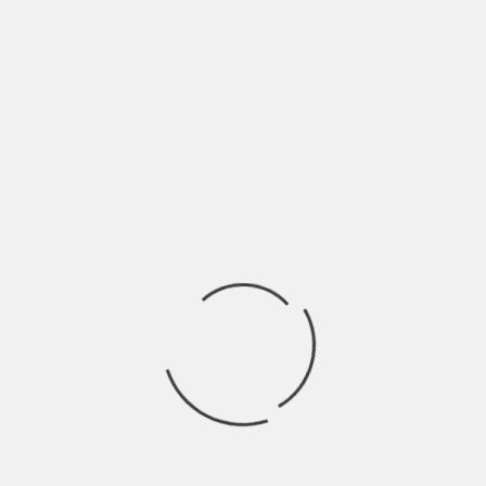
BY
NICOLÒ GRANONE
4 ANNI AGO
Claudia Is On The Sofa è una cantautrice dal cuore americano
che insieme alla sua
Ricerca
per:
Socials
Articoli recenti