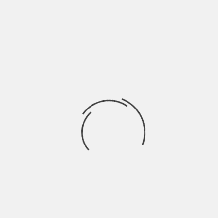
RE
 una