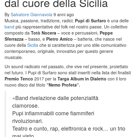
dal cuore della Sicilia
By
Salvatore Giannavola
9 anni ago
Musica, passione, tradizione, radici;
Pupi di Surfaro
è una delle
band
più rappresentative del folk nel nostro paese. Un collettivo
composto da
Totò Nocera
– voce e percussioni,
Peppe
Sferrazza
– basso, e
Pietro Amico
– batteria, che nasce nel
cuore della
Sicilia
che si caratterizza per uno stile comunicativo
contemporaneo, originale, innovativo per questo genere
musicale.
Un sound radicato nel passato, che vive nel presente, proiettato
nel futuro. I Pupi di Surfaro sono stati inseriti nella lista dei finalisti
Premio Tenco
2017 per la
Targa Album in Dialetto
con il loro
nuovo disco dal titolo
“Nemo Profeta“.
«Band rivelazione dalle potenzialità
clamorose.
Pupi infiammabili come fiammiferi
rivoluzionari.
Teatro e cunto, rap, elettronica e rock… un trio
mai visto.