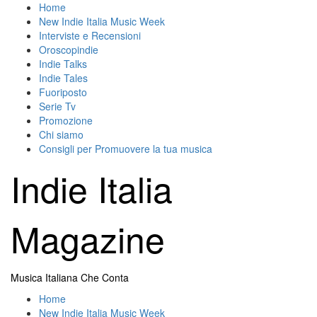
Skip
Home
to
New Indie Italia Music Week
content
Interviste e Recensioni
Oroscopindie
Indie Talks
Indie Tales
Fuoriposto
Serie Tv
Promozione
Chi siamo
Consigli per Promuovere la tua musica
Indie Italia
Magazine
Musica Italiana Che Conta
Primary
Home
Menu
New Indie Italia Music Week