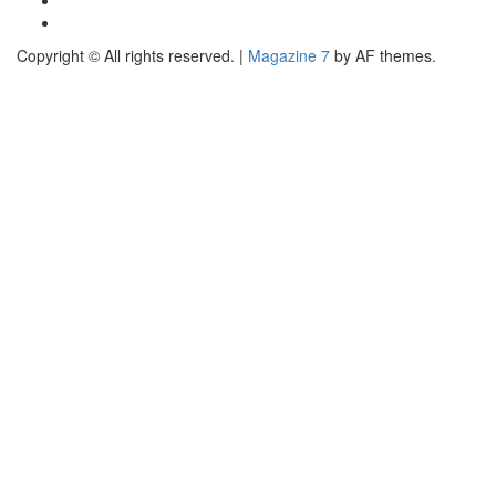
siamo
Consigli
per
Copyright © All rights reserved.
|
Magazine 7
by AF themes.
Promuovere
la
tua
musica