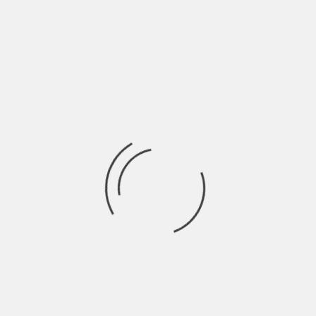
L’ennesimo, non inutile, film di Woody Allen racconta della
storia di Lucas; docente di filosofia
Ricerca
per:
Socials
Articoli recenti
SCAR: “Sono vivo anch’io per la prima volta” | Indie
Talks