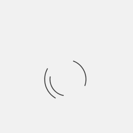
Il sesso è un atto fisico mentre l’amore qualcosa di
sentimentale? Forse sì, ma non
Ricerca
per:
Socials
Articoli recenti
SCAR: “Sono vivo anch’io per la prima volta” | Indie
Talks