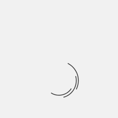
LASCIA UN COMMENTO
Devi essere
connesso
per inviare un commento.
Ricerca
per:
Socials