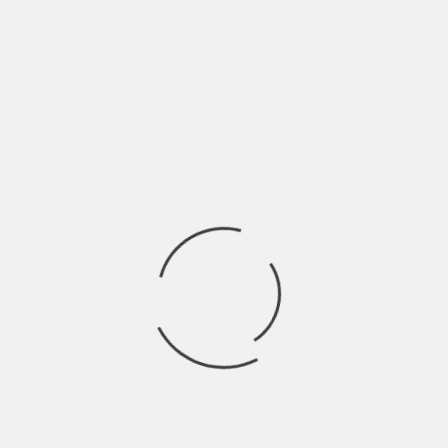
LASCIA UN COMMENTO
Devi essere
connesso
per inviare un commento.
Ricerca
per:
Socials