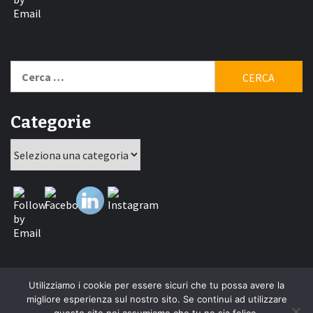
Ricerca
per:
Categorie
Categorie
Utilizziamo i cookie per essere sicuri che tu possa avere la
Home
New
Interviste
Oroscopindie
Indie
Indie
Fuoriposto
Serie
Promozione
Chi
Con
migliore esperienza sul nostro sito. Se continui ad utilizzare
Indie
e
Talks
Tales
Tv
siamo
per