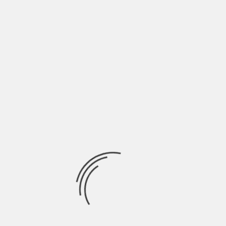
LASCIA UN COMMENTO
Devi essere
connesso
per inviare un commento.
Ricerca
per:
Socials