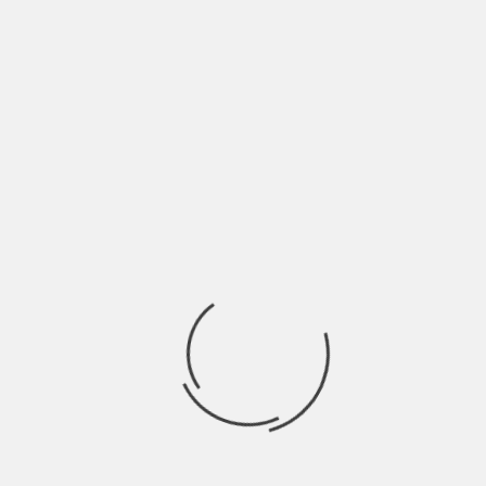
LASCIA UN COMMENTO
Devi essere
connesso
per inviare un commento.
Ricerca
per:
Socials
Articoli recenti