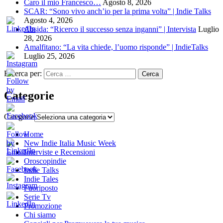
Caro il mio Francesco…
Agosto 8, 2026
SCAR: “Sono vivo anch’io per la prima volta” | Indie Talks
Agosto 4, 2026
Absida: “Ricerco il successo senza inganni” | Intervista
Luglio
28, 2026
Amalfitano: “La vita chiede, l’uomo risponde” | IndieTalks
Luglio 25, 2026
Ricerca per:
Categorie
Categorie
Home
New Indie Italia Music Week
Interviste e Recensioni
Oroscopindie
Indie Talks
Indie Tales
Fuoriposto
Serie Tv
Promozione
Chi siamo