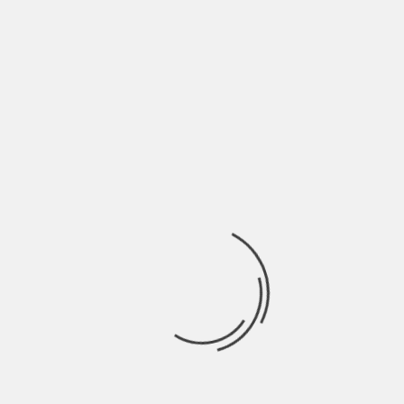
LASCIA UN COMMENTO
Devi essere
connesso
per inviare un commento.
Ricerca
per:
Socials