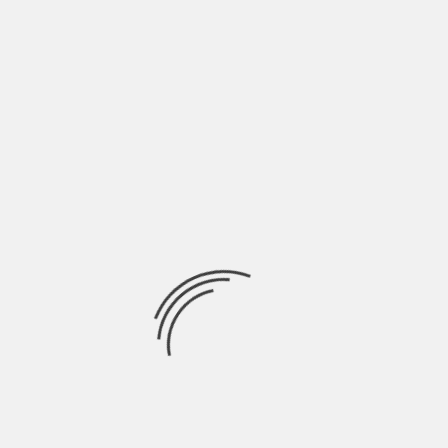
LASCIA UN COMMENTO
Devi essere
connesso
per inviare un commento.
Ricerca
per:
Socials