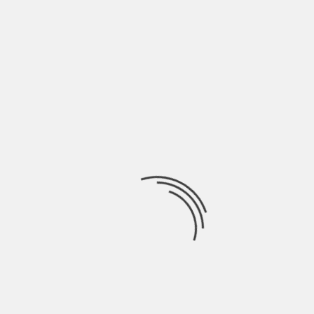
Reading
NUOVA MUSICA ITALIANA
LASCIA UN COMMENTO
Devi essere
connesso
per inviare un commento.
Ricerca
per:
Socials