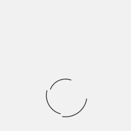
LASCIA UN COMMENTO
Devi essere
connesso
per inviare un commento.
Ricerca
per:
Socials