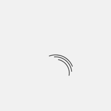
LASCIA UN COMMENTO
Devi essere
connesso
per inviare un commento.
Ricerca
per:
Socials