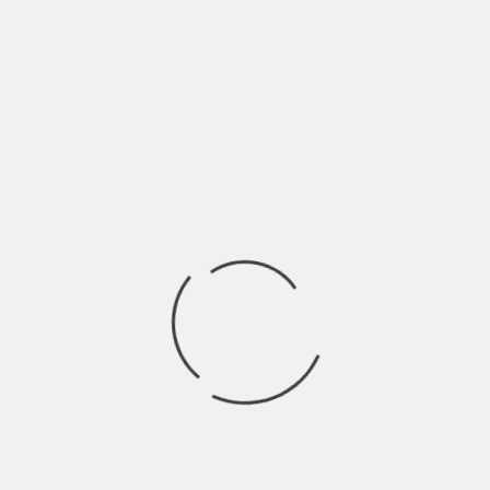
LASCIA UN COMMENTO
Devi essere
connesso
per inviare un commento.
Ricerca
per:
Socials