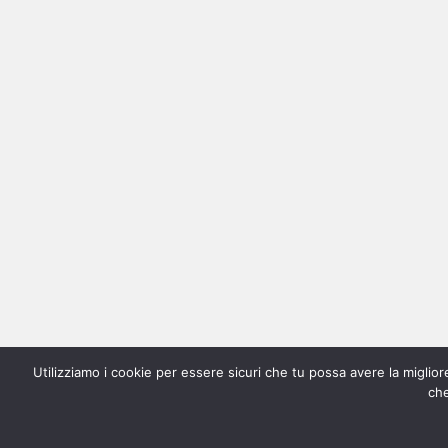
Utilizziamo i cookie per essere sicuri che tu possa avere la miglio
che