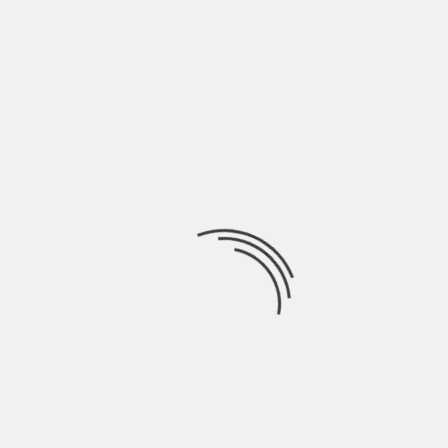
LASCIA UN COMMENTO
Devi essere
connesso
per inviare un commento.
Ricerca
per:
Socials