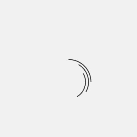
Ricerca
per:
Socials
Articoli recenti
La Gente: “I km non definiscono davvero lo spazio” |
Indie Talks
Agosto 8, 2026