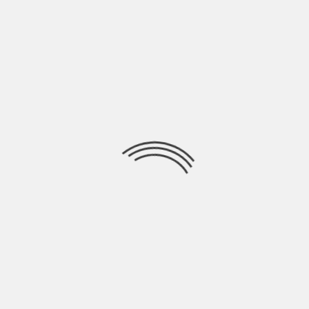
Ricerca
per:
Socials
Articoli recenti
SCAR: “Sono vivo anch’io per la prima volta” | Indie
Talks
Agosto 4, 2026