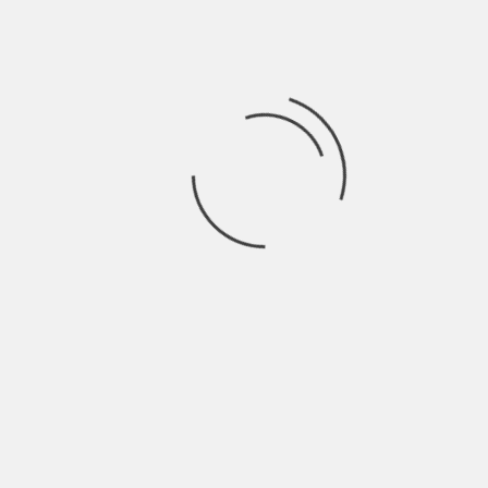
Tsunami
Critica dance dello tsunami che è la società, il
mondo in cui viviamo. Gli Eugenio in poche righe
riescono a metterci davanti gli occhi una realtà che
non vogliamo vedere, ma preferiamo ballare!
Eugenio in via di gioia
8,5