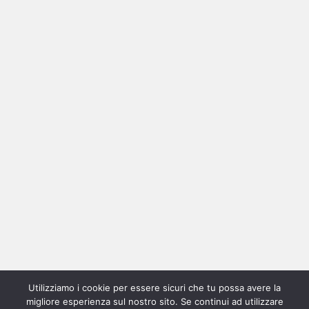
Ricerca
per:
Categorie
Categorie
Utilizziamo i cookie per essere sicuri che tu possa avere la
Home
New
Interviste
Oroscopindie
Indie
Indie
Fuoriposto
Serie
Promozione
Chi
Con
migliore esperienza sul nostro sito. Se continui ad utilizzare