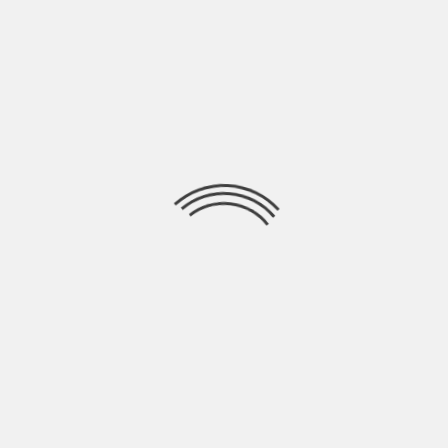
NEW INDIE ITALIA MUSIC WEEK #82
BY
BLOG
5 ANNI AGO
<<Era l’autunno e il cameriere Antonio Servendo a un tavolo di
grandi industriali Sentì decidere
NEW MUSIC FRIDAY