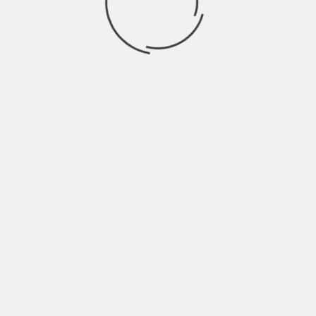
Ricerca
per:
Socials
Articoli recenti
La Gente: “I km non definiscono davvero lo spazio” |
Indie Talks
Agosto 8, 2026