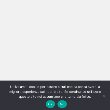
Ricerca
per:
Categorie
Categorie
Utilizziamo i cookie per essere sicuri che tu possa avere la
Home
New
Interviste
Oroscopindie
Indie
Indie
Fuoriposto
Serie
Promozione
Chi
Con
migliore esperienza sul nostro sito. Se continui ad utilizzare
Indie
e
Talks
Tales
Tv
siamo
per
questo sito noi assumiamo che tu ne sia felice.
Copyright © All rights reserved.
|
Magazine 7
by AF themes.
Ok
No
Italia
Recensioni
Pro