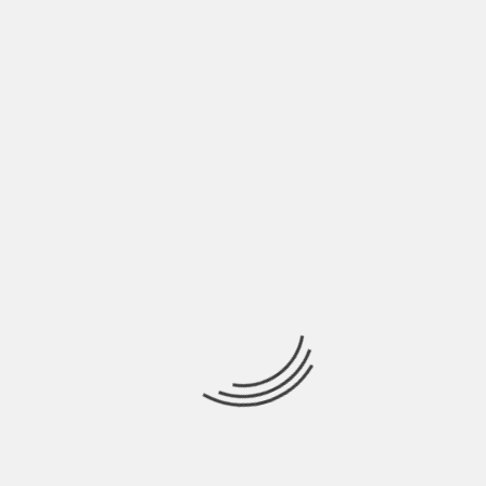
ANDREA ORSINI: NON BISOGNA ESSERE BRAVI
PER AVERE SUCCESSO | INTERVISTA
BY
NICOLÒ GRANONE
6 ANNI AGO
Andrea Orsini è un cantautore romano, anzi si definisce un
one man band . La
INDIE ITALIA MAG