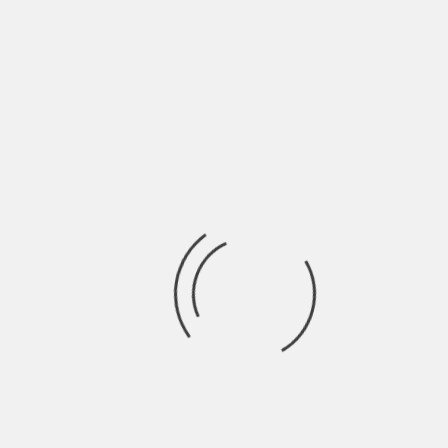
della canzone.
Pochi giorni fa è uscito
“Questioni del cuore”,
romantico e a tratti
malinconico. Come mai
questa svolta?
Ho difficoltà ad affrontare i problemi di cuore.
“Questioni del cuore” parla di una ragazza che era
nella mia vita fino a qualche tempo fa. Era come
una droga per me, eravamo amici dall’età di 9 anni.
Mi ha devastato quando, un giorno, mi ha detto di
lasciarla andare e di non vederci più. Mi sento solo e
ho il cuore spezzato, ma in qualche modo sono
riuscito a trasformare le mie emozioni in arte. La
musica è l’unica cosa che impedisce al mio cuore di
cadere in mille pezzi.