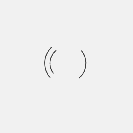
Ormai si può spoilerare.
Qual è la cosa che più vi ha
fatto incazzare guardando
Game Of Thrones
?
Probabilmente che è finito, la vita sembra così
vuota adesso.
Durante il tour avete
superato momenti di
sfiga?
Sì e sono stati veramente troppi anche solo per
ricordarli tutti. Sicuramente incastrare un furgone
nuovo in un castello medievale siciliano e non
riuscire più a farlo uscire è stata una forte