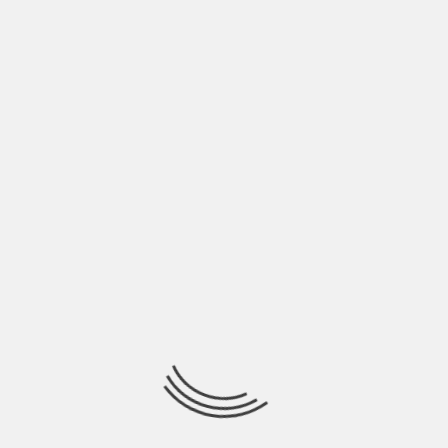
pubblico?
Pubblico. Voi (stampa) non capite un cazzo. Vi odio.
Per questo ci ho messo un mese a rispondere. Però
mi stai facendo delle belle domande. Sto
apprezzando.
In amore è normale
esagerare un po’ con le
parole?
Le parole sono importanti come dice Nanni
, ma
bisognerebbe esagerare solo con i fatti.