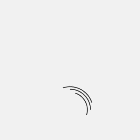
UN LINGUAGGIO UNIVERSALE CONTRO LA
PANDEMIA COMUNICAZIONALE DEL
NEGATIVISMO
BY
BLOG
6 ANNI AGO
lo
Di Annachiara Piscitelli Sveglia alle 7:00 (solo per i più
diligenti), doccia, caffè, e poi