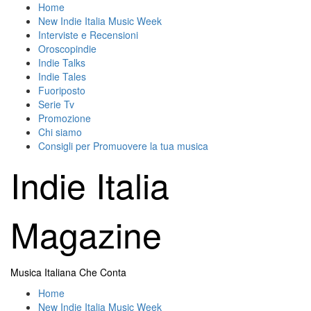
Skip
Home
to
New Indie Italia Music Week
content
Interviste e Recensioni
Oroscopindie
Indie Talks
Indie Tales
Fuoriposto
Serie Tv
Promozione
Chi siamo
Consigli per Promuovere la tua musica
Indie Italia
Magazine
Musica Italiana Che Conta
Primary
Home
Menu
New Indie Italia Music Week