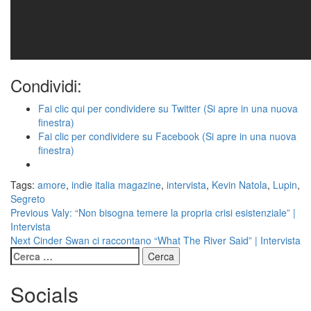
Condividi:
Fai clic qui per condividere su Twitter (Si apre in una nuova
finestra)
Fai clic per condividere su Facebook (Si apre in una nuova
finestra)
Tags:
amore
,
indie italia magazine
,
intervista
,
Kevin Natola
,
Lupin
,
Segreto
Continue
Previous
Valy: “Non bisogna temere la propria crisi esistenziale” |
Intervista
Reading
Next
Cinder Swan ci raccontano “What The River Said” | Intervista
Ricerca
per:
Socials