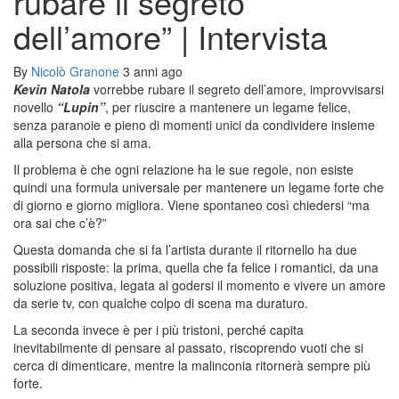
rubare il segreto
dell’amore” | Intervista
By
Nicolò Granone
3 anni ago
Kevin Natola
vorrebbe rubare il segreto dell’amore, improvvisarsi
novello
“Lupin”
, per riuscire a mantenere un legame felice,
senza paranoie e pieno di momenti unici da condividere insieme
alla persona che si ama.
Il problema è che ogni relazione ha le sue regole, non esiste
quindi una formula universale per mantenere un legame forte che
di giorno e giorno migliora. Viene spontaneo così chiedersi “ma
ora sai che c’è?”
Questa domanda che si fa l’artista durante il ritornello ha due
possibili risposte: la prima, quella che fa felice i romantici, da una
soluzione positiva, legata al godersi il momento e vivere un amore
da serie tv, con qualche colpo di scena ma duraturo.
La seconda invece è per i più tristoni, perché capita
inevitabilmente di pensare al passato, riscoprendo vuoti che si
cerca di dimenticare, mentre la malinconia ritornerà sempre più
forte.