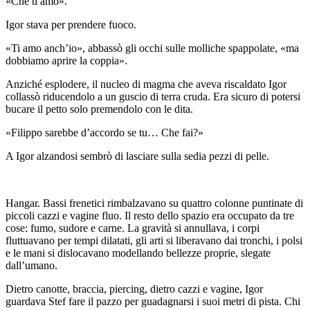
«Che ti amo».
Igor stava per prendere fuoco.
«Ti amo anch’io», abbassò gli occhi sulle molliche spappolate, «ma
dobbiamo aprire la coppia».
Anziché esplodere, il nucleo di magma che aveva riscaldato Igor
collassò riducendolo a un guscio di terra cruda. Era sicuro di potersi
bucare il petto solo premendolo con le dita.
«Filippo sarebbe d’accordo se tu… Che fai?»
A Igor alzandosi sembrò di lasciare sulla sedia pezzi di pelle.
Hangar. Bassi frenetici rimbalzavano su quattro colonne puntinate di
piccoli cazzi e vagine fluo. Il resto dello spazio era occupato da tre
cose: fumo, sudore e carne. La gravità si annullava, i corpi
fluttuavano per tempi dilatati, gli arti si liberavano dai tronchi, i polsi
e le mani si dislocavano modellando bellezze proprie, slegate
dall’umano.
Dietro canotte, braccia, piercing, dietro cazzi e vagine, Igor
guardava Stef fare il pazzo per guadagnarsi i suoi metri di pista. Chi