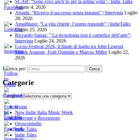
SCAR: “Sono vivo anch’io per la prima volta” | Indie Talks
Agosto 4, 2026
Absida: “Ricerco il successo senza inganni” | Intervista
Luglio
28, 2026
Amalfitano: “La vita chiede, l’uomo risponde” | IndieTalks
Luglio 25, 2026
Riccardo Sanna: ” La tecnologia non è carnefice dell’arte”|
Intervista
Luglio 24, 2026
Locus Festival 2026, il finale di luglio tra John Legend,
Skunk Anansie, Frah Quintale e Marcus Miller
Luglio 22,
2026
Ricerca per:
Categorie
Categorie
Home
New Indie Italia Music Week
Interviste e Recensioni
Oroscopindie
Indie Talks
Indie Tales