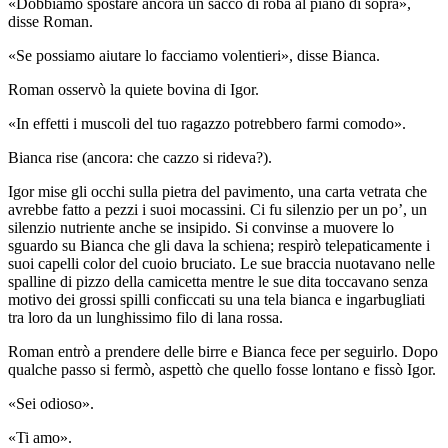
«Dobbiamo spostare ancora un sacco di roba al piano di sopra»,
disse Roman.
«Se possiamo aiutare lo facciamo volentieri», disse Bianca.
Roman osservò la quiete bovina di Igor.
«In effetti i muscoli del tuo ragazzo potrebbero farmi comodo».
Bianca rise (ancora: che cazzo si rideva?).
Igor mise gli occhi sulla pietra del pavimento, una carta vetrata che
avrebbe fatto a pezzi i suoi mocassini. Ci fu silenzio per un po’, un
silenzio nutriente anche se insipido. Si convinse a muovere lo
sguardo su Bianca che gli dava la schiena; respirò telepaticamente i
suoi capelli color del cuoio bruciato. Le sue braccia nuotavano nelle
spalline di pizzo della camicetta mentre le sue dita toccavano senza
motivo dei grossi spilli conficcati su una tela bianca e ingarbugliati
tra loro da un lunghissimo filo di lana rossa.
Roman entrò a prendere delle birre e Bianca fece per seguirlo. Dopo
qualche passo si fermò, aspettò che quello fosse lontano e fissò Igor.
«Sei odioso».
«Ti amo».