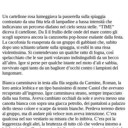
Un cartellone rosa lumeggiava la passerella sulla spiaggia
contrastato da una fitta tela di lampadine a bassa intensità che
indicavano un percorso diafano nel cielo senza stelle. “TIME”
diceva il cartellone. Da lì il frullio delle onde del mare contro gli
scogli superava ancora la canzonetta pop-house esalante dalla festa.
La cacofonia fu esasperata da un gruppo di gabbiani che, subito
dopo uno schianto urlante sulla spiaggia, si esibì in una rissa
violentissima. Si contendevano un qualche ratto di fogna, così
spelacchiato che le sue parti volavano indistinguibili da un becco
all’altro. Igor si perse per qualche istante nel moto d’ali e sabbia,
ravvivato ogni tanto da un bagliore d’occhi contro i lampioni del
lungomare.
Bianca camminava in testa alla fila seguita da Carmine, Roman, la
loro amica lesbica e un tipo bassissimo di nome Castol che avevano
recuperato all’ingresso. Igor camminava strano, sempre impacciato
dalla sua forma. Aveva cambiato occhiali da sole e aveva messo una
canotta bianca con sopra una giacca petrolio, dei pantaloni a palazzo
dello stesso colore e scarpe da tennis bianche. Perdeva terreno dietro
al gruppo, ma di andare più veloce non aveva intenzione. C’era
qualcosa nel suo vestiario su misura che lo inibiva. C’era poi la
leggerezza degli altri, la bruttezza di tutto ciò che vedeva intorno a