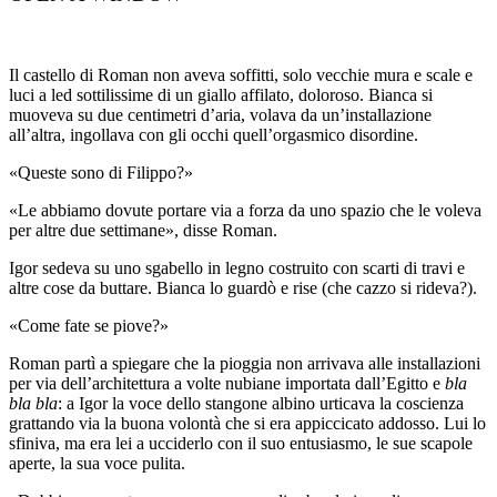
Il castello di Roman non aveva soffitti, solo vecchie mura e scale e
luci a led sottilissime di un giallo affilato, doloroso. Bianca si
muoveva su due centimetri d’aria, volava da un’installazione
all’altra, ingollava con gli occhi quell’orgasmico disordine.
«Queste sono di Filippo?»
«Le abbiamo dovute portare via a forza da uno spazio che le voleva
per altre due settimane», disse Roman.
Igor sedeva su uno sgabello in legno costruito con scarti di travi e
altre cose da buttare. Bianca lo guardò e rise (che cazzo si rideva?).
«Come fate se piove?»
Roman partì a spiegare che la pioggia non arrivava alle installazioni
per via dell’architettura a volte nubiane importata dall’Egitto e
bla
bla bla
: a Igor la voce dello stangone albino urticava la coscienza
grattando via la buona volontà che si era appiccicato addosso. Lui lo
sfiniva, ma era lei a ucciderlo con il suo entusiasmo, le sue scapole
aperte, la sua voce pulita.