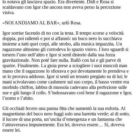
lo notava gli lasciava spazio. Era divertente. Didi e Rosa si
scaldavano con Igor che ancora non aveva perso la percezione
visiva.
«NOI ANDIAMO AL BAR», urlò Rosa.
Igor sorrise facendo di no con la testa. Il tempo scorse a velocità
doppia, poi rallentò e poi si affannò: un buco nero lo succhiava
insieme a tutti quei corpi, alle strobo, alla musica impazzita. Un
ragazzone altissimo gli corrodeva lo spazio visivo. I loro sguardi si
torsero l’uno nell’altro e Igor si sentì distorto dalla sua forza
gravitazionale. Non poté fare nulla. Ballò con lui e gli parve di
sparire. Finalmente. La gioia prese a sciogliere i suoi muscoli man
mano che il ragazzone lo sfiorava e poi devotamente lo prendeva e
se lo provava addosso. Igor si sentì un tessuto pregiato su di lui; le
mani scivolavano come cashmere sul suo corpo, il basso ventre era
morbido chiffon, labbra di mussola cadevano alla perfezione sulle
sue e giù lungo il collo. S’indossavano così bene il ragazzone e Igor,
l’uomo e l’abito.
Gli occhiali fecero una panna fitta che aumentò la sua euforia. Al
magnetismo del buco nero fuggì solo una barretta verde; al di sotto,
il lucore di una porta, un’uscita d’emergenza e un fantasma che
l’attraversava impunemente. Era lei, doveva essere… Sì, doveva
essere lei.