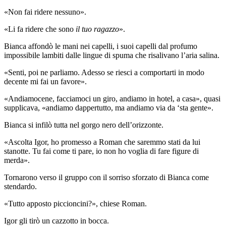
«Non fai ridere nessuno».
«Li fa ridere che sono
il tuo ragazzo
».
Bianca affondò le mani nei capelli, i suoi capelli dal profumo
impossibile lambiti dalle lingue di spuma che risalivano l’aria salina.
«Senti, poi ne parliamo. Adesso se riesci a comportarti in modo
decente mi fai un favore».
«Andiamocene, facciamoci un giro, andiamo in hotel, a casa», quasi
supplicava, «andiamo dappertutto, ma andiamo via da ‘sta gente».
Bianca si infilò tutta nel gorgo nero dell’orizzonte.
«Ascolta Igor, ho promesso a Roman che saremmo stati da lui
stanotte. Tu fai come ti pare, io non ho voglia di fare figure di
merda».
Tornarono verso il gruppo con il sorriso sforzato di Bianca come
stendardo.
«Tutto apposto piccioncini?», chiese Roman.
Igor gli tirò un cazzotto in bocca.