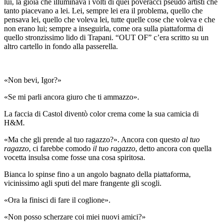
lui, la gioia che illuminava i volti di quei poveracci pseudo artisti che
tanto piacevano a lei. Lei, sempre lei era il problema, quello che
pensava lei, quello che voleva lei, tutte quelle cose che voleva e che
non erano lui; sempre a inseguirla, come ora sulla piattaforma di
quello stronzissimo lido di Trapani. “OUT OF” c’era scritto su un
altro cartello in fondo alla passerella.
«Non bevi, Igor?»
«Se mi parli ancora giuro che ti ammazzo».
La faccia di Castol diventò color crema come la sua camicia di
H&M.
«Ma che gli prende al tuo ragazzo?». Ancora con questo
al tuo
ragazzo
, ci farebbe comodo
il tuo ragazzo
, detto ancora con quella
vocetta insulsa come fosse una cosa spiritosa.
Bianca lo spinse fino a un angolo bagnato della piattaforma,
vicinissimo agli sputi del mare frangente gli scogli.
«Ora la finisci di fare il coglione».
«Non posso scherzare coi miei nuovi amici?»