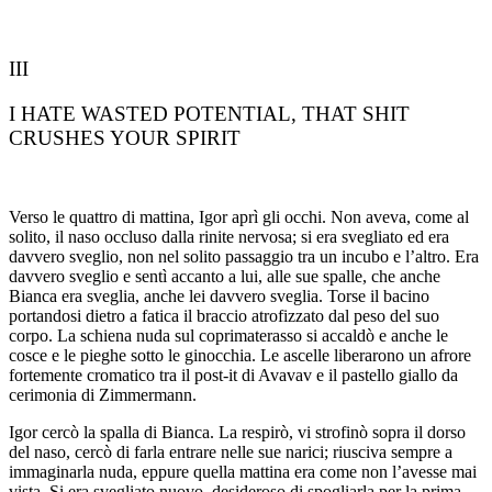
III
I HATE WASTED POTENTIAL, THAT SHIT
CRUSHES YOUR SPIRIT
Verso le quattro di mattina, Igor aprì gli occhi. Non aveva, come al
solito, il naso occluso dalla rinite nervosa; si era svegliato ed era
davvero sveglio, non nel solito passaggio tra un incubo e l’altro. Era
davvero sveglio e sentì accanto a lui, alle sue spalle, che anche
Bianca era sveglia, anche lei davvero sveglia. Torse il bacino
portandosi dietro a fatica il braccio atrofizzato dal peso del suo
corpo. La schiena nuda sul coprimaterasso si accaldò e anche le
cosce e le pieghe sotto le ginocchia. Le ascelle liberarono un afrore
fortemente cromatico tra il post-it di Avavav e il pastello giallo da
cerimonia di Zimmermann.
Igor cercò la spalla di Bianca. La respirò, vi strofinò sopra il dorso
del naso, cercò di farla entrare nelle sue narici; riusciva sempre a
immaginarla nuda, eppure quella mattina era come non l’avesse mai
vista. Si era svegliato nuovo, desideroso di spogliarla per la prima