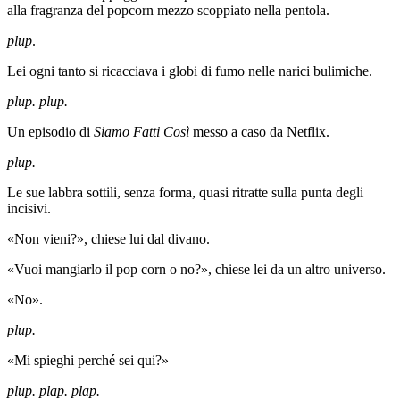
alla fragranza del popcorn mezzo scoppiato nella pentola.
plup
.
Lei ogni tanto si ricacciava i globi di fumo nelle narici bulimiche.
plup. plup.
Un episodio di
Siamo Fatti Così
messo a caso da Netflix.
plup.
Le sue labbra sottili, senza forma, quasi ritratte sulla punta degli
incisivi.
«Non vieni?», chiese lui dal divano.
«Vuoi mangiarlo il pop corn o no?», chiese lei da un altro universo.
«No».
plup.
«Mi spieghi perché sei qui?»
plup. plap. plap.