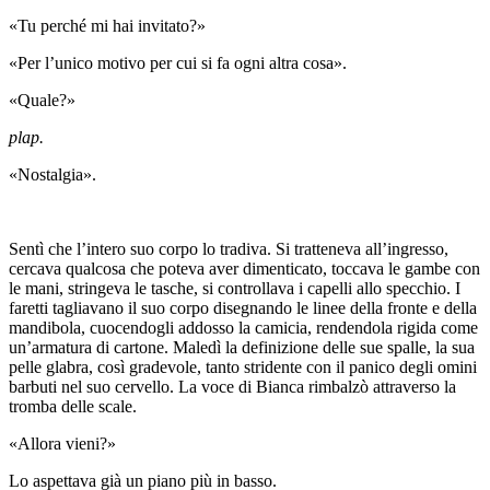
«Tu perché mi hai invitato?»
«Per l’unico motivo per cui si fa ogni altra cosa».
«Quale?»
plap.
«Nostalgia».
Sentì che l’intero suo corpo lo tradiva. Si tratteneva all’ingresso,
cercava qualcosa che poteva aver dimenticato, toccava le gambe con
le mani, stringeva le tasche, si controllava i capelli allo specchio. I
faretti tagliavano il suo corpo disegnando le linee della fronte e della
mandibola, cuocendogli addosso la camicia, rendendola rigida come
un’armatura di cartone. Maledì la definizione delle sue spalle, la sua
pelle glabra, così gradevole, tanto stridente con il panico degli omini
barbuti nel suo cervello. La voce di Bianca rimbalzò attraverso la
tromba delle scale.
«Allora vieni?»
Lo aspettava già un piano più in basso.