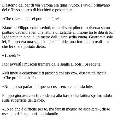
L’esterno del bar di via Verona era quasi vuoto. I tavoli brillavano
del riflesso sporco di bicchieri e posacenere.
«Che cazzo te lo sei portato a fare?»
Bianca e Filippo erano seduti, un croissant piluccato riverso su un
piattino davanti a lei, una lattina di Estathè al limone tra le dita di lui.
Igor stava in piedi a un metro dall’unica sedia vuota. Guardava solo
lei, Filippo era una sagoma di celluloide, una foto molto realistica
che lei si era portata dietro.
«Ti siedi?»
Igor avvertì i muscoli tremare dalle spalle ai polsi. Si sedette.
«Mi inviti a colazione e ti presenti col tuo ex», disse tutto faccia.
«Che problemi hai?»
«Non posso parlarti di questa cosa senza che ci sia lui».
Filippo giocava con la condensa alla base della lattina spalmandola
sulla superficie del tavolo.
«Lo so che è difficile per te, ma faresti meglio ad ascoltare», disse
uscendo dal suo mutismo infantile.