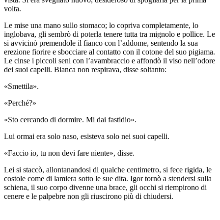
volta.
Le mise una mano sullo stomaco; lo copriva completamente, lo
inglobava, gli sembrò di poterla tenere tutta tra mignolo e pollice. Le
si avvicinò premendole il fianco con l’addome, sentendo la sua
erezione fiorire e sbocciare al contatto con il cotone del suo pigiama.
Le cinse i piccoli seni con l’avambraccio e affondò il viso nell’odore
dei suoi capelli. Bianca non respirava, disse soltanto:
«Smettila».
«Perché?»
«Sto cercando di dormire. Mi dai fastidio».
Lui ormai era solo naso, esisteva solo nei suoi capelli.
«Faccio io, tu non devi fare niente», disse.
Lei si staccò, allontanandosi di qualche centimetro, si fece rigida, le
costole come di lamiera sotto le sue dita. Igor tornò a stendersi sulla
schiena, il suo corpo divenne una brace, gli occhi si riempirono di
cenere e le palpebre non gli riuscirono più di chiudersi.