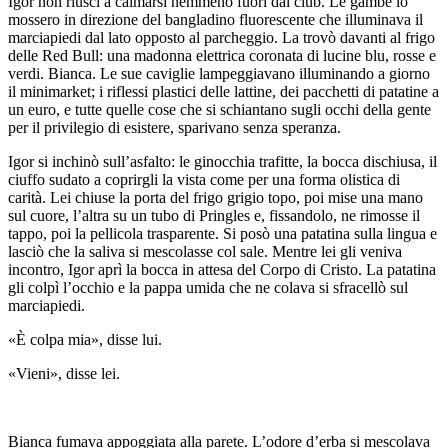
Igor non riuscì a calmarsi nemmeno fuori dal club. Le gambe lo
mossero in direzione del bangladino fluorescente che illuminava il
marciapiedi dal lato opposto al parcheggio. La trovò davanti al frigo
delle Red Bull: una madonna elettrica coronata di lucine blu, rosse e
verdi. Bianca. Le sue caviglie lampeggiavano illuminando a giorno
il minimarket; i riflessi plastici delle lattine, dei pacchetti di patatine a
un euro, e tutte quelle cose che si schiantano sugli occhi della gente
per il privilegio di esistere, sparivano senza speranza.
Igor si inchinò sull’asfalto: le ginocchia trafitte, la bocca dischiusa, il
ciuffo sudato a coprirgli la vista come per una forma olistica di
carità. Lei chiuse la porta del frigo grigio topo, poi mise una mano
sul cuore, l’altra su un tubo di Pringles e, fissandolo, ne rimosse il
tappo, poi la pellicola trasparente. Si posò una patatina sulla lingua e
lasciò che la saliva si mescolasse col sale. Mentre lei gli veniva
incontro, Igor aprì la bocca in attesa del Corpo di Cristo. La patatina
gli colpì l’occhio e la pappa umida che ne colava si sfracellò sul
marciapiedi.
«È colpa mia», disse lui.
«Vieni», disse lei.
Bianca fumava appoggiata alla parete. L’odore d’erba si mescolava