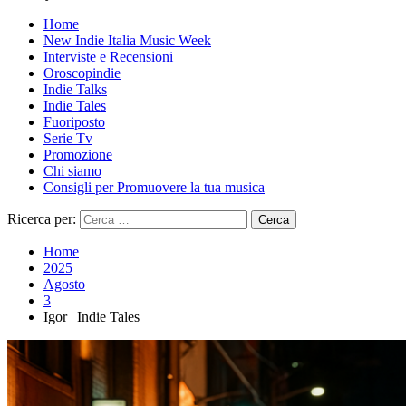
Home
New Indie Italia Music Week
Interviste e Recensioni
Oroscopindie
Indie Talks
Indie Tales
Fuoriposto
Serie Tv
Promozione
Chi siamo
Consigli per Promuovere la tua musica
Ricerca per:
Home
2025
Agosto
3
Igor | Indie Tales