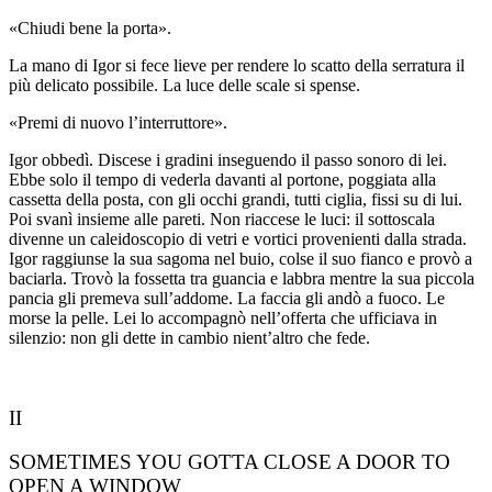
«Chiudi bene la porta».
La mano di Igor si fece lieve per rendere lo scatto della serratura il
più delicato possibile. La luce delle scale si spense.
«Premi di nuovo l’interruttore».
Igor obbedì. Discese i gradini inseguendo il passo sonoro di lei.
Ebbe solo il tempo di vederla davanti al portone, poggiata alla
cassetta della posta, con gli occhi grandi, tutti ciglia, fissi su di lui.
Poi svanì insieme alle pareti. Non riaccese le luci: il sottoscala
divenne un caleidoscopio di
vetri e vortici provenienti dalla strada.
Igor raggiunse la sua sagoma nel buio, colse il suo fianco e provò a
baciarla. Trovò la fossetta tra guancia e labbra mentre la sua piccola
pancia gli premeva sull’addome. La faccia gli andò a fuoco. Le
morse la pelle. Lei lo accompagnò nell’offerta che ufficiava in
silenzio: non gli dette in cambio nient’altro che fede.
II
SOMETIMES YOU GOTTA CLOSE A DOOR TO
OPEN A WINDOW