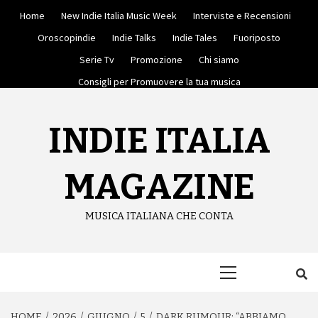
Skip
Home
New Indie Italia Music Week
Interviste e Recensioni
to
content
Oroscopindie
Indie Talks
Indie Tales
Fuoriposto
Serie Tv
Promozione
Chi siamo
Consigli per Promuovere la tua musica
INDIE ITALIA
MAGAZINE
MUSICA ITALIANA CHE CONTA
Primary
Menu
HOME
2026
GIUGNO
5
DARK RUMOUR: “ABBIAMO