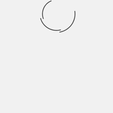
Ricerca
per:
Socials
Articoli recenti
SCAR: “Sono vivo anch’io per la prima volta” | Indie
Talks
Agosto 4, 2026