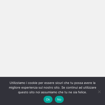
Ricerca
per:
Categorie
Categorie
Utilizziamo i cookie per essere sicuri che tu possa avere la
Home
New
Interviste
Oroscopindie
Indie
Indie
Fuoriposto
Serie
Promozione
Chi
Con
migliore esperienza sul nostro sito. Se continui ad utilizzare
Indie
e
Talks
Tales
Tv
siamo
per
questo sito noi assumiamo che tu ne sia felice.
Copyright © All rights reserved.
|
Magazine 7
by AF themes.
Ok
No
Italia
Recensioni
Pro