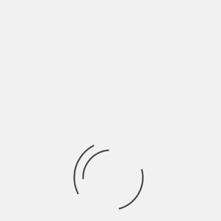
GIULIA MEI: “UN ARRIVEDERCI CHE
SUONA COME UN ADDIO” | INTERVISTA
BY
BLOG
5 ANNI AGO
6.
Giulia Mei, cantautrice e pianista raffinata e pungente ci
presenta il suo nuovo singolo “S.
INDIE ITALIA MAG