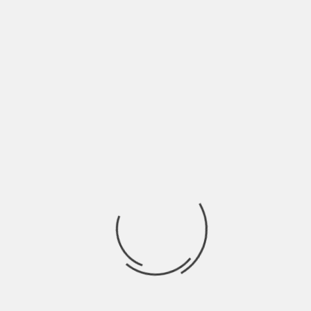
L’INDIE?” | INTERVISTA
BY
NICOLÒ GRANONE
6 ANNI AGO
Maffei sta per tornare con un nuovo singolo in primavera e
intanto, per ingannare l’attesa
Ricerca
per:
Socials