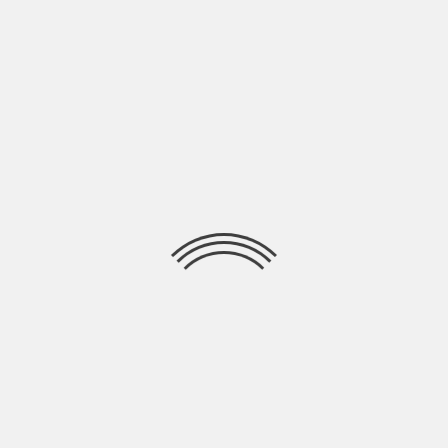
Il 22 settembre, Dente sarà ospite alla prima festa Oltremare
organizzata dall’associazione in Viaggio con
Ricerca
per:
Socials
Articoli recenti