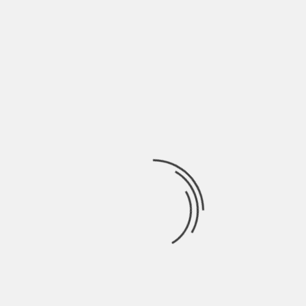
L’arte della musica è un viaggio senza confini, indirizzato
verso i sogni e la possibilità
Ricerca
per:
Socials
Articoli recenti