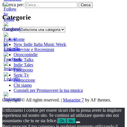
Ricerca per:
Categorie
Categorie
Home
New Indie Italia Music Week
Interviste e Recensioni
Oroscopindie
Indie Talks
Indie Tales
Fuoriposto
Serie Tv
Promozione
Chi siamo
Consigli per Promuovere la tua musica
Copyright © All rights reserved.
|
Magazine 7
by AF themes.
Utilizziamo i cookie per essere sicuri che tu possa avere la migliore
esperienza sul nostro sito. Se continui ad utilizzare questo sito noi
assumiamo che tu ne sia felice.
Ok
No
Puoi revocare il tuo consenso in qualsiasi momento utilizzando il