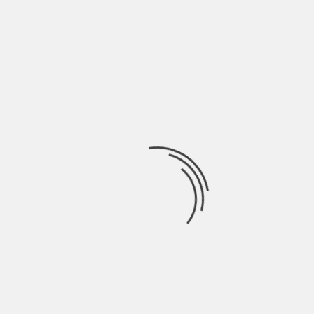
FRIEDRICH: IL MARE COME VIA D’USCITA
SENZA CONFINE | INTERVISTA
BY
BLOG
6 ANNI AGO
Friedrich è un musicista e autore di poche parole, che
preferisce dare voce ai suoi