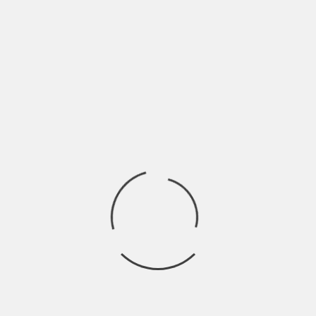
Cambiare non è un processo semplice e Kayla Trillgore lo sa
bene, lei che è andata
Ricerca
per:
Socials
Articoli recenti