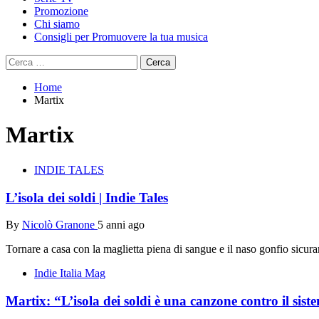
Promozione
Chi siamo
Consigli per Promuovere la tua musica
Ricerca
per:
Home
Martix
Martix
INDIE TALES
L’isola dei soldi | Indie Tales
By
Nicolò Granone
5 anni ago
Tornare a casa con la maglietta piena di sangue e il naso gonfio sicu
Indie Italia Mag
Martix: “L’isola dei soldi è una canzone contro il siste