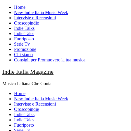
Skip
Home
to
New Indie Italia Music Week
content
Interviste e Recensioni
Oroscopindie
Indie Talks
Indie Tales
Fuoriposto
Serie Tv
Promozione
Chi siamo
Consigli per Promuovere la tua musica
Indie Italia Magazine
Musica Italiana Che Conta
Primary
Home
Menu
New Indie Italia Music Week
Interviste e Recensioni
Oroscopindie
Indie Talks
Indie Tales
Fuoriposto
Serie Tv