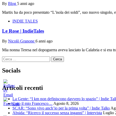
By
Blog
5 anni ago
Martix ha da poco presentato “L’isola dei soldi”, suo nuovo singolo, e
INDIE TALES
Le Rose | IndieTales
By
Nicolò Granone
6 anni ago
Mia nonna Teresa nel dopoguerra aveva lasciato la Calabria e si era tr
Ricerca
per:
Socials
Articoli recenti
La Gente: “I km non definiscono davvero lo spazio” | Indie Tal
Caro il mio Francesco…
Agosto 8, 2026
SCAR: “Sono vivo anch’io per la prima volta” | Indie Talks
Ago
Absida: “Ricerco il successo senza inganni” | Intervista
Luglio 